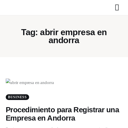
Tag: abrir empresa en
andorra
Home
News
Media
General
Blog
BUSINESS
Procedimiento para Registrar una
Write For Us
Empresa en Andorra